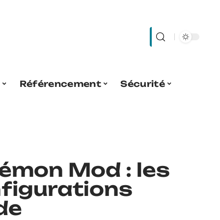
é
Référencement
Sécurité
émon Mod : les
nfigurations
de