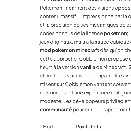
Pokémon, incarnent des visions opposée
contenu massif. Il impressionne par la 
et la précision de ses mécaniques de c
codes connus de la licence
pokemon
;
jeux originaux, mais à la sauce cubique
mod pokemon minecraft
dès qu’on che
cette approche, Cobblemon propose un u
heurt à la version
vanilla
de Minecraft. S
et limite les soucis de compatibilité a
misent sur Cobblemon vantent souvent 
ressources, et une expérience multijou
modeste. Les développeurs privilégient 
communauté
pour enrichir rapidement 
Mod
Points forts