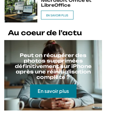
Microsoft Office et
LibreOffice
EN SAVOIR PLUS
Au coeur de l'actu
Peut on récupérer des
photos supprimées
définitivement sur iPhone
après une réinitialisation
complète ?
En savoir plus