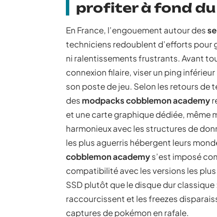
profiter à fond d
En France, l’engouement autour des
se
techniciens redoublent d’efforts pour 
ni ralentissements frustrants. Avant tout
connexion filaire, viser un ping inférie
son poste de jeu. Selon les retours de te
des
modpacks cobblemon academy
r
et une carte graphique dédiée, même 
harmonieux avec les structures de do
les plus aguerris hébergent leurs monde
cobblemon academy
s’est imposé comm
compatibilité avec les versions les plu
SSD plutôt que le disque dur classique
raccourcissent et les freezes dispara
captures de pokémon en rafale.