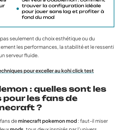
ur
trouver la configuration idéale
pour jouer sans lag et profiter à
fond du mod
 pas seulement du choix esthétique ou du
ement les performances, la stabilité et le ressenti
un serveur fluide.
echniques pour exceller au kohi click test
emon : quelles sont les
 pour les fans de
ecraft ?
 fans de
minecraft pokemon mod
: faut-il miser
deux
mods
, tous deux inspirés par l’univers