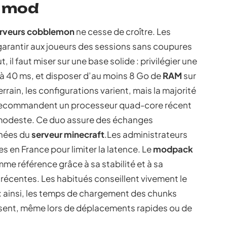
u mod
rveurs cobblemon
ne cesse de croître. Les
garantir aux joueurs des sessions sans coupures
, il faut miser sur une base solide : privilégier une
ur à 40 ms, et disposer d’au moins 8 Go de
RAM
sur
rrain, les configurations varient, mais la majorité
ecommandent un processeur quad-core récent
modeste. Ce duo assure des échanges
nnées du
serveur minecraft
.Les administrateurs
s en France pour limiter la latence. Le
modpack
e référence grâce à sa stabilité et à sa
s récentes. Les habitués conseillent vivement le
 : ainsi, les temps de chargement des chunks
issent, même lors de déplacements rapides ou de