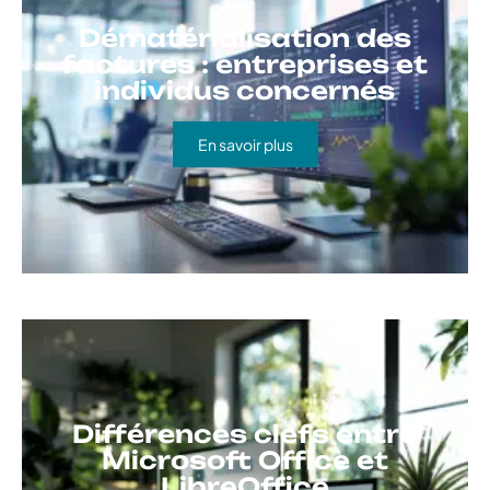
Dématérialisation des
factures : entreprises et
individus concernés
En savoir plus
Différences clefs entre
Microsoft Office et
LibreOffice