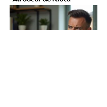
168.0..222 : comprendre cette
mauvaise adresse IP privée en 5
minutes
En savoir plus